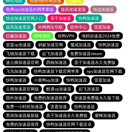
网站地图
免费vqn外网加速
小蓝鸟
免费vps加速器外网苹果版
旋风加速度器
快连加速器
快连加速器官网入口
原子加速器
快鸭加速器
旋风加速度器
外网网址导航
软件中心
雷霆加速
狂飙加速器
哔咔漫画
快鸭VPN
海鸥加速器2024免费
雷霆vp加速器
蚂蚁加速官网
魔戒加速器
快鸭加速器
飞驰加速器下载
起飞加速器
免费加速器steam
速云梯加速器官网
西柚加速器
原子加速器永久免费版
飞鸟加速器
快鸭加速器下载官网苹果
npv加速器官网下载
快鸭加速器
小黄鸭vp加速
快鸭加速器
雷霆加速
云梯加速器官网版
酷通vp加速器
起飞加速器
国外加速器
免费的加速器推荐
加速器免费版永久版下载
免费一小时的加速器
雷轰加速
快鸭加速器
黑洞加速器最新版
原子加速器永久免费版
蜜蜂加速器
免费的加速器推荐
快鸭加速器官网下载安卓