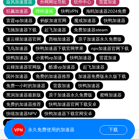
旋风加速度器
外网网址导航
软件中心
雷霆加速
狂飙加速器
哔咔漫画
快鸭VPN
海鸥加速器2024免费
雷霆vp加速器
蚂蚁加速官网
魔戒加速器
快鸭加速器
飞驰加速器下载
起飞加速器
免费加速器steam
速云梯加速器官网
西柚加速器
原子加速器永久免费版
飞鸟加速器
快鸭加速器下载官网苹果
npv加速器官网下载
快鸭加速器
小黄鸭vp加速
快鸭加速器
雷霆加速
云梯加速器官网版
酷通vp加速器
起飞加速器
国外加速器
免费的加速器推荐
加速器免费版永久版下载
免费一小时的加速器
雷轰加速
快鸭加速器
黑洞加速器最新版
原子加速器永久免费版
蜜蜂加速器
免费的加速器推荐
快鸭加速器官网下载安卓
快喵加速器NPV
快鸭加速器下载官网安卓
免费的加速器推荐
永久免费使用的加速器
下载