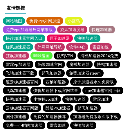
友情链接
网站地图
免费vqn外网加速
小蓝鸟
免费vps加速器外网苹果版
旋风加速度器
快连加速器
快连加速器官网入口
原子加速器
快鸭加速器
旋风加速度器
外网网址导航
软件中心
雷霆加速
狂飙加速器
哔咔漫画
快鸭VPN
海鸥加速器2024免费
雷霆vp加速器
蚂蚁加速官网
魔戒加速器
快鸭加速器
飞驰加速器下载
起飞加速器
免费加速器steam
速云梯加速器官网
西柚加速器
原子加速器永久免费版
飞鸟加速器
快鸭加速器下载官网苹果
npv加速器官网下载
快鸭加速器
小黄鸭vp加速
快鸭加速器
雷霆加速
云梯加速器官网版
酷通vp加速器
起飞加速器
国外加速器
免费的加速器推荐
加速器免费版永久版下载
免费一小时的加速器
雷轰加速
快鸭加速器