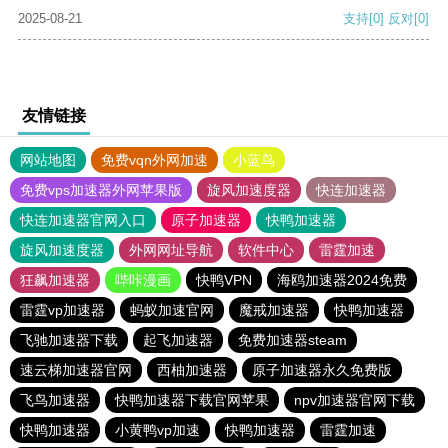
2025-08-21
支持
[0]
反对
[0]
友情链接
网站地图
免费vqn外网加速
小蓝鸟
免费vps加速器外网苹果版
旋风加速度器
快连加速器
快连加速器官网入口
原子加速器
快鸭加速器
旋风加速度器
外网网址导航
软件中心
雷霆加速
狂飙加速器
哔咔漫画
快鸭VPN
海鸥加速器2024免费
雷霆vp加速器
蚂蚁加速官网
魔戒加速器
快鸭加速器
飞驰加速器下载
起飞加速器
免费加速器steam
速云梯加速器官网
西柚加速器
原子加速器永久免费版
飞鸟加速器
快鸭加速器下载官网苹果
npv加速器官网下载
快鸭加速器
小黄鸭vp加速
快鸭加速器
雷霆加速