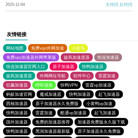
2025-11-04
支持
[0]
反对
[0]
友情链接
网站地图
免费vqn外网加速
小蓝鸟
免费vps加速器外网苹果版
旋风加速度器
快连加速器
快连加速器官网入口
原子加速器
快鸭加速器
旋风加速度器
外网网址导航
软件中心
雷霆加速
狂飙加速器
哔咔漫画
快鸭VPN
雷霆vp加速器
蚂蚁加速官网
魔戒加速器
快鸭加速器
起飞加速器
西柚加速器
原子加速器永久免费版
小黄鸭vp加速
快鸭加速器
雷霆加速
酷通vp加速器
起飞加速器
国外加速器
免费的加速器推荐
加速器免费版永久版下载
快鸭加速器
黑洞加速器最新版
原子加速器永久免费版