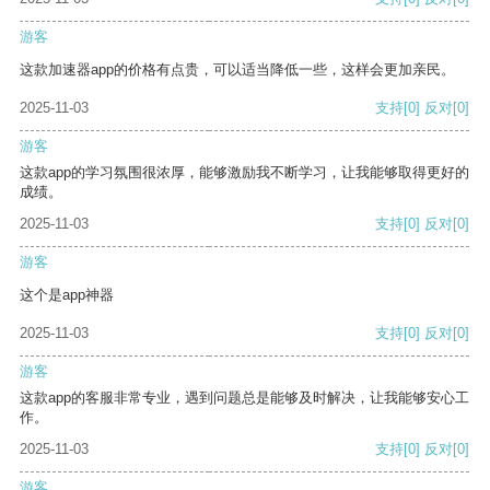
游客
这款加速器app的价格有点贵，可以适当降低一些，这样会更加亲民。
2025-11-03
支持
[0]
反对
[0]
游客
这款app的学习氛围很浓厚，能够激励我不断学习，让我能够取得更好的
成绩。
2025-11-03
支持
[0]
反对
[0]
游客
这个是app神器
2025-11-03
支持
[0]
反对
[0]
游客
这款app的客服非常专业，遇到问题总是能够及时解决，让我能够安心工
作。
2025-11-03
支持
[0]
反对
[0]
游客