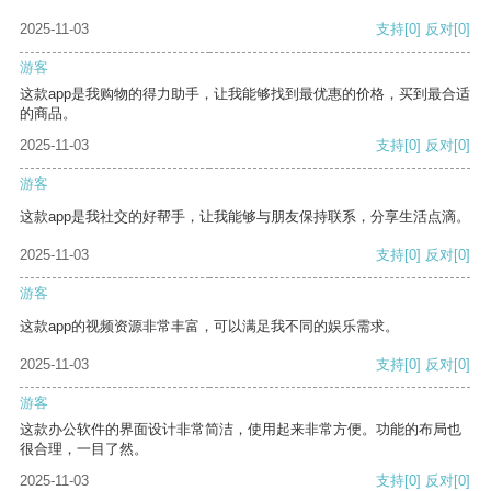
2025-11-03
支持
[0]
反对
[0]
游客
这款app是我购物的得力助手，让我能够找到最优惠的价格，买到最合适
的商品。
2025-11-03
支持
[0]
反对
[0]
游客
这款app是我社交的好帮手，让我能够与朋友保持联系，分享生活点滴。
2025-11-03
支持
[0]
反对
[0]
游客
这款app的视频资源非常丰富，可以满足我不同的娱乐需求。
2025-11-03
支持
[0]
反对
[0]
游客
这款办公软件的界面设计非常简洁，使用起来非常方便。功能的布局也
很合理，一目了然。
2025-11-03
支持
[0]
反对
[0]