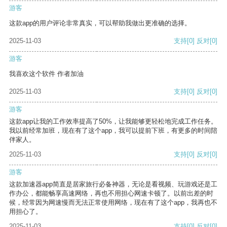
游客
这款app的用户评论非常真实，可以帮助我做出更准确的选择。
2025-11-03
支持
[0]
反对
[0]
游客
我喜欢这个软件 作者加油
2025-11-03
支持
[0]
反对
[0]
游客
这款app让我的工作效率提高了50%，让我能够更轻松地完成工作任务。
我以前经常加班，现在有了这个app，我可以提前下班，有更多的时间陪
伴家人。
2025-11-03
支持
[0]
反对
[0]
游客
这款加速器app简直是居家旅行必备神器，无论是看视频、玩游戏还是工
作办公，都能畅享高速网络，再也不用担心网速卡顿了。以前出差的时
候，经常因为网速慢而无法正常使用网络，现在有了这个app，我再也不
用担心了。
2025-11-03
支持
[0]
反对
[0]