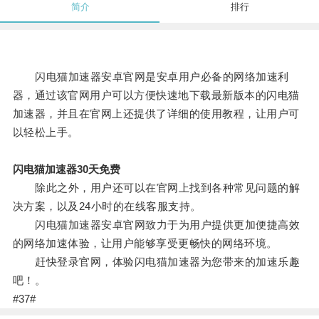
简介
排行
闪电猫加速器安卓官网是安卓用户必备的网络加速利
器，通过该官网用户可以方便快速地下载最新版本的闪电猫
加速器，并且在官网上还提供了详细的使用教程，让用户可
以轻松上手。
闪电猫加速器30天免费
除此之外，用户还可以在官网上找到各种常见问题的解
决方案，以及24小时的在线客服支持。
闪电猫加速器安卓官网致力于为用户提供更加便捷高效
的网络加速体验，让用户能够享受更畅快的网络环境。
赶快登录官网，体验闪电猫加速器为您带来的加速乐趣
吧！。
#37#