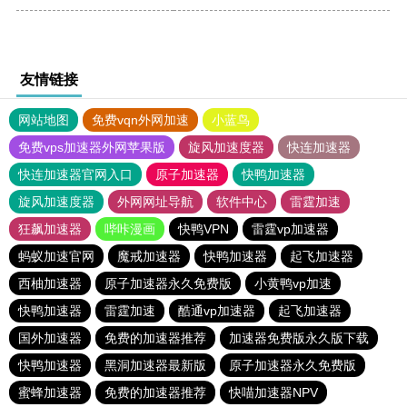
友情链接
网站地图
免费vqn外网加速
小蓝鸟
免费vps加速器外网苹果版
旋风加速度器
快连加速器
快连加速器官网入口
原子加速器
快鸭加速器
旋风加速度器
外网网址导航
软件中心
雷霆加速
狂飙加速器
哔咔漫画
快鸭VPN
雷霆vp加速器
蚂蚁加速官网
魔戒加速器
快鸭加速器
起飞加速器
西柚加速器
原子加速器永久免费版
小黄鸭vp加速
快鸭加速器
雷霆加速
酷通vp加速器
起飞加速器
国外加速器
免费的加速器推荐
加速器免费版永久版下载
快鸭加速器
黑洞加速器最新版
原子加速器永久免费版
蜜蜂加速器
免费的加速器推荐
快喵加速器NPV