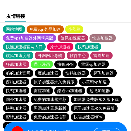
友情链接
网站地图
免费vqn外网加速
小蓝鸟
免费vps加速器外网苹果版
旋风加速度器
快连加速器
快连加速器官网入口
原子加速器
快鸭加速器
旋风加速度器
外网网址导航
软件中心
雷霆加速
狂飙加速器
哔咔漫画
快鸭VPN
雷霆vp加速器
蚂蚁加速官网
魔戒加速器
快鸭加速器
起飞加速器
西柚加速器
原子加速器永久免费版
小黄鸭vp加速
快鸭加速器
雷霆加速
酷通vp加速器
起飞加速器
国外加速器
免费的加速器推荐
加速器免费版永久版下载
快鸭加速器
黑洞加速器最新版
原子加速器永久免费版
蜜蜂加速器
免费的加速器推荐
快喵加速器NPV
免费的加速器推荐